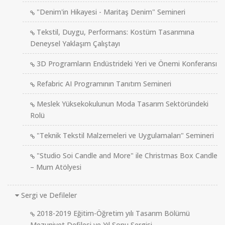
"Denim'in Hikayesi - Maritaş Denim" Semineri
Tekstil, Duygu, Performans: Kostüm Tasarımına
Deneysel Yaklaşım Çalıştayı
3D Programların Endüstrideki Yeri ve Önemi Konferansı
Refabric AI Programının Tanıtım Semineri
Meslek Yüksekokulunun Moda Tasarım Sektöründeki
Rolü
"Teknik Tekstil Malzemeleri ve Uygulamaları" Semineri
"Studio Soi Candle and More" ile Christmas Box Candle
– Mum Atölyesi
Sergi ve Defileler
2018-2019 Eğitim-Öğretim yılı Tasarım Bölümü
Mezuniyet Defilesi ve Yıl Sonu Sergisi