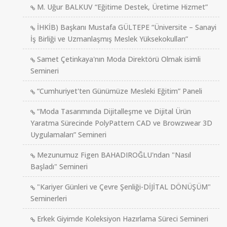
M. Uğur BALKUV “Eğitime Destek, Üretime Hizmet”
İHKİB) Başkanı Mustafa GÜLTEPE “Üniversite – Sanayi
İş Birliği ve Uzmanlaşmış Meslek Yüksekokulları”
Samet Çetinkaya'nın Moda Direktörü Olmak isimli
Semineri
“Cumhuriyet'ten Günümüze Mesleki Eğitim” Paneli
“Moda Tasarımında Dijitalleşme ve Dijital Ürün
Yaratma Sürecinde PolyPattern CAD ve Browzwear 3D
Uygulamaları” Semineri
Mezunumuz Figen BAHADIROĞLU'ndan "Nasıl
Başladı" Semineri
"Kariyer Günleri ve Çevre Şenliği-DİJİTAL DÖNÜŞÜM"
Seminerleri
Erkek Giyimde Koleksiyon Hazırlama Süreci Semineri