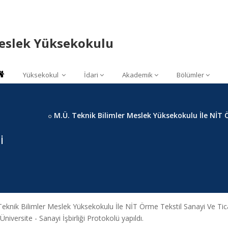
Meslek Yüksekokulu
Yüksekokul
İdari
Akademik
Bölümler
M.Ü. Teknik Bilimler Meslek Yüksekokulu İle NİT 
i
Teknik Bilimler Meslek Yüksekokulu İle NİT Örme Tekstil Sanayi Ve Tica
 Üniversite - Sanayi İşbirliği Protokolü yapıldı.