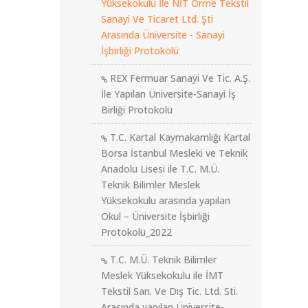
Yüksekokulu İle NİT Örme Tekstil
Sanayi Ve Ticaret Ltd. Şti
Arasında Üniversite - Sanayi
İşbirliği Protokolü
REX Fermuar Sanayi Ve Tic. A.Ş.
İle Yapılan Üniversite-Sanayi İş
Birliği Protokolü
T.C. Kartal Kaymakamlığı Kartal
Borsa İstanbul Mesleki ve Teknik
Anadolu Lisesi ile T.C. M.Ü.
Teknik Bilimler Meslek
Yüksekokulu arasında yapılan
Okul – Üniversite İşbirliği
Protokolü_2022
T.C. M.Ü. Teknik Bilimler
Meslek Yüksekokulu ile İMT
Tekstil San. Ve Dış Tic. Ltd. Sti.
Arasında yapılan Üniversite-