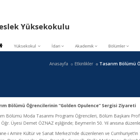
Meslek Yüksekokulu
Yüksekokul
İdari
Akademik
Bölümler
Anasayfa
Etkinlikler
Tasarım Bölümü Öğr
ım Bölümü Öğrencilerinin “Golden Opulence” Sergisi Ziyareti
ım Bölümü Moda Tasarımı Programı Öğrencileri, Bölüm Başkanı Pro
 Öğr. Üyesi Demet ÖZNAZ eşliğinde; Beymen’in 50. Yıl anısına düzenledi
ne-i Amire Kültür ve Sanat Merkezi'nde düzenlenen ve Cumhuriyet’in 10