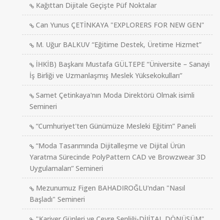
Kağıttan Dijitale Geçişte Püf Noktalar
Can Yunus ÇETİNKAYA "EXPLORERS FOR NEW GEN"
M. Uğur BALKUV “Eğitime Destek, Üretime Hizmet”
İHKİB) Başkanı Mustafa GÜLTEPE “Üniversite – Sanayi
İş Birliği ve Uzmanlaşmış Meslek Yüksekokulları”
Samet Çetinkaya'nın Moda Direktörü Olmak isimli
Semineri
“Cumhuriyet'ten Günümüze Mesleki Eğitim” Paneli
“Moda Tasarımında Dijitalleşme ve Dijital Ürün
Yaratma Sürecinde PolyPattern CAD ve Browzwear 3D
Uygulamaları” Semineri
Mezunumuz Figen BAHADIROĞLU'ndan "Nasıl
Başladı" Semineri
"Kariyer Günleri ve Çevre Şenliği-DİJİTAL DÖNÜŞÜM"