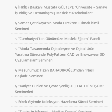
İHKİB) Başkanı Mustafa GÜLTEPE “Üniversite – Sanayi
İş Birliği ve Uzmanlaşmış Meslek Yüksekokulları”
Samet Çetinkaya'nın Moda Direktörü Olmak isimli
Semineri
“Cumhuriyet'ten Günümüze Mesleki Eğitim” Paneli
“Moda Tasarımında Dijitalleşme ve Dijital Ürün
Yaratma Sürecinde PolyPattern CAD ve Browzwear 3D
Uygulamaları” Semineri
Mezunumuz Figen BAHADIROĞLU'ndan "Nasıl
Başladı" Semineri
"Kariyer Günleri ve Çevre Şenliği-DİJİTAL DÖNÜŞÜM"
Seminerleri
Erkek Giyimde Koleksiyon Hazırlama Süreci Semineri
"Denim'in Hikayesi - Maritaş Denim" Semineri