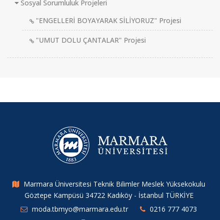
Sosyal Sorumluluk Projeleri
"ENGELLERİ BOYAYARAK SİLİYORUZ" Projesi
"UMUT DOLU ÇANTALAR" Projesi
Marmara Üniversitesi Teknik Bilimler Meslek Yüksekokulu
Göztepe Kampüsü 34722 Kadıköy - İstanbul TÜRKİYE
moda.tbmyo@marmara.edu.tr
0216 777 4073