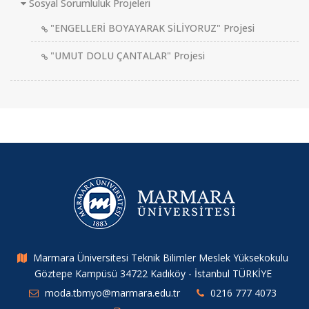
Sosyal Sorumluluk Projeleri
"ENGELLERİ BOYAYARAK SİLİYORUZ" Projesi
"UMUT DOLU ÇANTALAR" Projesi
Marmara Üniversitesi Teknik Bilimler Meslek Yüksekokulu
Göztepe Kampüsü 34722 Kadıköy - İstanbul TÜRKİYE
moda.tbmyo@marmara.edu.tr
0216 777 4073