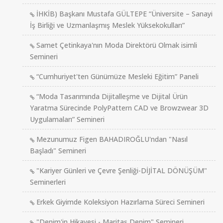
İHKİB) Başkanı Mustafa GÜLTEPE “Üniversite – Sanayi
İş Birliği ve Uzmanlaşmış Meslek Yüksekokulları”
Samet Çetinkaya'nın Moda Direktörü Olmak isimli
Semineri
“Cumhuriyet'ten Günümüze Mesleki Eğitim” Paneli
“Moda Tasarımında Dijitalleşme ve Dijital Ürün
Yaratma Sürecinde PolyPattern CAD ve Browzwear 3D
Uygulamaları” Semineri
Mezunumuz Figen BAHADIROĞLU'ndan "Nasıl
Başladı" Semineri
"Kariyer Günleri ve Çevre Şenliği-DİJİTAL DÖNÜŞÜM"
Seminerleri
Erkek Giyimde Koleksiyon Hazırlama Süreci Semineri
"Denim'in Hikayesi - Maritaş Denim" Semineri