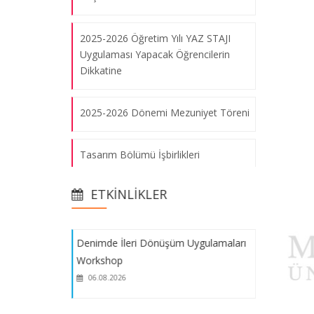
06.08.2026
2025-2026 Öğretim Yılı YAZ STAJI
Uygulaması Yapacak Öğrencilerin
Tasarım Bölümü Türkiye Tasarım
Dikkatine
Haftası'na Katıldı (08-12 Kasım 2017)
06.08.2026
2025-2026 Dönemi Mezuniyet Töreni
Tasarım Bölümü İşbirlikleri
Türkiye İnovasyon ve Girişimcilik
Sergisi_2026
Haftası 2017
13.11.2020
ETKINLIKLER
2025-2026 Eğitim Öğretim Yılı Yeni
MEZUN ÖĞRENCİ Anketi
Denimde İleri Dönüşüm Uygulamaları
Workshop
2025-2026 Öğretim Yılı Mezuniyet
06.08.2026
Töreni