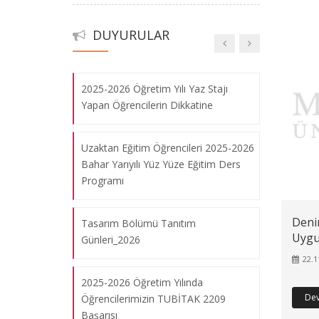
ZORUNLU ORTAK KÜLTÜR
DERSLERİNE AİT ARA SINAV
DUYURULAR
Denimde İleri Dönüşüm Uygulamaları
DERSLİK LİSTESİ
Workshop
06.08.2026
2025-2026 Öğretim Yılı Yaz Stajı
Yapan Öğrencilerin Dikkatine
Tasarım Bölümü & İMT Tekstil
İşbirliğinde Öğrenci Projesi
Uzaktan Eğitim Öğrencileri 2025-2026
06.08.2026
Bahar Yarıyılı Yüz Yüze Eğitim Ders
Programı
“Cumhuriyet'ten Günümüze Mesleki
Deni
Tasarım Bölümü Tanıtım
Eğitim” Paneli
Uygu
Günleri_2026
06.08.2026
22.1
2025-2026 Öğretim Yılında
De
Öğrencilerimizin TUBİTAK 2209
“Cumhuriyet ve Biz” Konulu Giysi
Başarısı
Tasarım Sergisi