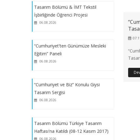
Bölümümüz TBMYO "Geleneksel
Tasarım Bölümü & İMT Tekstil
Kariyer Günleri ve Çevre Şenliği"_2026
İşbirliğinde Öğrenci Projesi
Etkinliklerinde
“Cumh
06.08.2026
Tasa
07.1
Bölümümüz Öğrenci Çalışmalarıyla
“Cumhuriyet'ten Günümüze Mesleki
"Marmara Kültür, Sanat ve Spor
“Cumh
Eğitim” Paneli
Festivali Etkinlikleri" Etkinliklerinde
Tasar
06.08.2026
De
SLN Tekstil Tasarım Merkezi'nden:
Tekstil Sektöründe Sürdürülebilirlik
“Cumhuriyet ve Biz” Konulu Giysi
Semineri
Tasarım Sergisi
06.08.2026
2025-2026 Öğretim Yılı "Yaz Stajı"
Başvuruları Hakkında Duyuru_SÜRE
UZATIMI
Tasarım Bölümü Türkiye Tasarım
Haftası'na Katıldı (08-12 Kasım 2017)
SLN Tekstil Ar-Ge Merkezi'nden:
06.08.2026