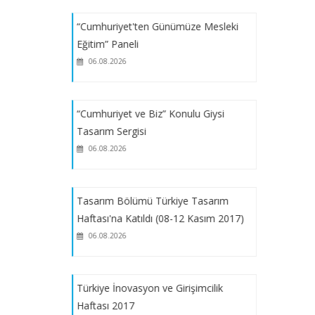
Bölümümüz Öğrenci Çalışmalarıyla
“Cumhuriyet'ten Günümüze Mesleki
"Marmara Kültür, Sanat ve Spor
Eğitim” Paneli
Festivali Etkinlikleri" Etkinliklerinde
06.08.2026
SLN Tekstil Tasarım Merkezi'nden:
Tekstil Sektöründe Sürdürülebilirlik
“Cumhuriyet ve Biz” Konulu Giysi
Semineri
Tasarım Sergisi
06.08.2026
2025-2026 Öğretim Yılı "Yaz Stajı"
Başvuruları Hakkında Duyuru_SÜRE
UZATIMI
Tasarım Bölümü Türkiye Tasarım
Haftası'na Katıldı (08-12 Kasım 2017)
SLN Tekstil Ar-Ge Merkezi'nden:
06.08.2026
Performans Arttırıcı ve Konfor
Sağlayıcı Ürünler Semineri
Türkiye İnovasyon ve Girişimcilik
Haftası 2017
2025-2026 Öğretim Yılı Bahar Yarıyılı