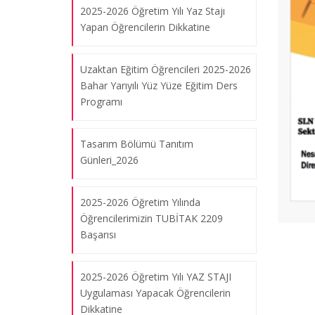
2025-2026 Öğretim Yılı Yaz Stajı
Yapan Öğrencilerin Dikkatine
Tasarım Bölümü & İMT Tekstil
İşbirliğinde Öğrenci Projesi
Uzaktan Eğitim Öğrencileri 2025-2026
06.08.2026
Bahar Yarıyılı Yüz Yüze Eğitim Ders
Programı
“Cumhuriyet'ten Günümüze Mesleki
Tasarım Bölümü Tanıtım
Eğitim” Paneli
Günleri_2026
06.08.2026
2025-2026 Öğretim Yılında
Öğrencilerimizin TUBİTAK 2209
“Cumhuriyet ve Biz” Konulu Giysi
Başarısı
Tasarım Sergisi
06.08.2026
2025-2026 Öğretim Yılı YAZ STAJI
Uygulaması Yapacak Öğrencilerin
Tasarım Bölümü Türkiye Tasarım
Dikkatine