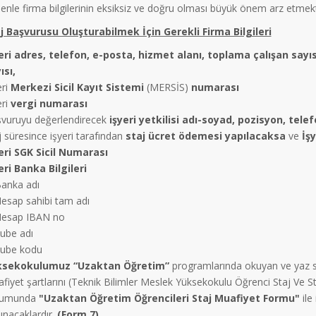
enle firma bilgilerinin eksiksiz ve doğru olması büyük önem arz etmekt
j Başvurusu Oluşturabilmek İçin Gerekli Firma Bilgileri
eri adres, telefon, e-posta, hizmet alanı, toplama çalışan say
ısı,
eri
Merkezi Sicil Kayıt Sistemi
(MERSİS)
numarası
eri
vergi numarası
vuruyu değerlendirecek
işyeri yetkilisi adı-soyad, pozisyon, tele
j süresince işyeri tarafından
staj
ücret ödemesi yapılacaksa
ve
İş
eri SGK Sicil Numarası
eri Banka Bilgileri
anka adı
esap sahibi tam adı
esap IBAN no
ube adı
ube kodu
ksekokulumuz “Uzaktan Öğretim”
programlarında okuyan ve yaz s
fiyet şartlarını (Teknik Bilimler Meslek Yüksekokulu Öğrenci Staj Ve S
rumunda
"Uzaktan Öğretim Öğrencileri Staj Muafiyet Formu"
ile
unacaklardır.
(Form 7)