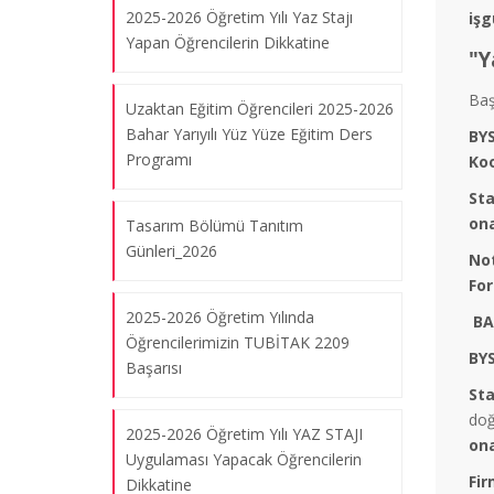
2025-2026 Öğretim Yılı Yaz Stajı
iş
Yapan Öğrencilerin Dikkatine
"Y
Tasarım Bölümü & İMT Tekstil
İşbirliğinde Öğrenci Projesi
Baş
Uzaktan Eğitim Öğrencileri 2025-2026
07.08.2026
Bahar Yarıyılı Yüz Yüze Eğitim Ders
BYS
Programı
Ko
Sta
“Cumhuriyet'ten Günümüze Mesleki
on
Tasarım Bölümü Tanıtım
Eğitim” Paneli
Günleri_2026
No
07.08.2026
Fo
2025-2026 Öğretim Yılında
BA
Öğrencilerimizin TUBİTAK 2209
“Cumhuriyet ve Biz” Konulu Giysi
BYS
Başarısı
Tasarım Sergisi
Sta
07.08.2026
doğ
2025-2026 Öğretim Yılı YAZ STAJI
on
Uygulaması Yapacak Öğrencilerin
Fir
Tasarım Bölümü Türkiye Tasarım
Dikkatine