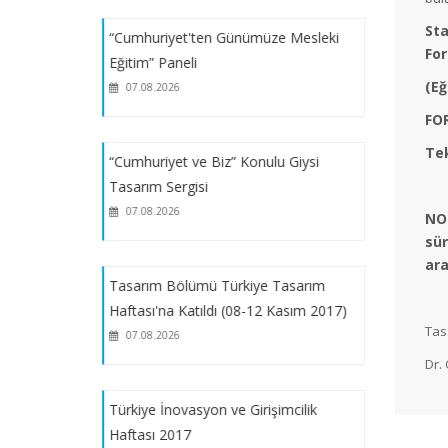
Bölümümüz Öğrenci Çalışmalarıyla
Sta
“Cumhuriyet'ten Günümüze Mesleki
"Marmara Kültür, Sanat ve Spor
For
Eğitim” Paneli
Festivali Etkinlikleri" Etkinliklerinde
(Eğ
07.08.2026
FOR
SLN Tekstil Tasarım Merkezi'nden:
Tekstil Sektöründe Sürdürülebilirlik
Tek
“Cumhuriyet ve Biz” Konulu Giysi
Semineri
Tasarım Sergisi
07.08.2026
NOT
2025-2026 Öğretim Yılı "Yaz Stajı"
sür
Başvuruları Hakkında Duyuru_SÜRE
ara
UZATIMI
Tasarım Bölümü Türkiye Tasarım
Haftası'na Katıldı (08-12 Kasım 2017)
Tas
SLN Tekstil Ar-Ge Merkezi'nden:
07.08.2026
Performans Arttırıcı ve Konfor
Dr.
Sağlayıcı Ürünler Semineri
Türkiye İnovasyon ve Girişimcilik
Haftası 2017
2025-2026 Öğretim Yılı Bahar Yarıyılı