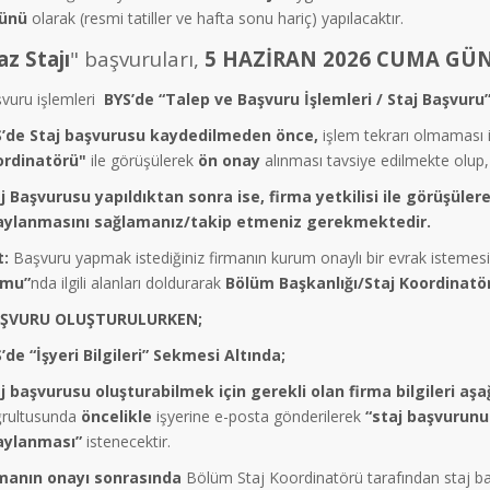
günü
olarak (resmi tatiller ve hafta sonu hariç) yapılacaktır.
az Stajı
" başvuruları,
5 HAZİRAN 2026 CUMA GÜNÜn
vuru işlemleri
BYS’de
“Talep ve Başvuru İşlemleri / Staj Başvuru
’de Staj başvurusu kaydedilmeden önce,
işlem tekrarı olmaması 
ordinatörü"
ile görüşülerek
ön onay
alınması tavsiye edilmekte olup,
j Başvurusu yapıldıktan sonra ise, firma yetkilisi ile görüşüle
aylanmasını sağlamanız/takip etmeniz gerekmektedir.
t:
Başvuru yapmak istediğiniz firmanın kurum onaylı bir evrak istemes
rmu”
nda ilgili alanları doldurarak
Bölüm Başkanlığı/Staj Koordinatör
ŞVURU OLUŞTURULURKEN;
’de “İşyeri Bilgileri” Sekmesi Altında;
j başvurusu oluşturabilmek için gerekli olan firma bilgileri aşağ
rultusunda
öncelikle
işyerine e-posta gönderilerek
“staj başvurunu
aylanması”
istenecektir.
manın onayı sonrasında
Bölüm Staj Koordinatörü tarafından staj ba