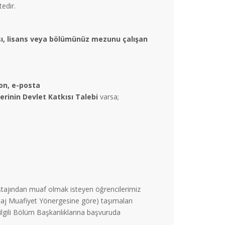
edir.
ısı, lisans veya bölümünüz mezunu çalışan
fon, e-posta
yerinin Devlet Katkısı Talebi
varsa;
tajından muaf olmak isteyen öğrencilerimiz
taj Muafiyet Yönergesine göre) taşımaları
 ilgili Bölüm Başkanlıklarına başvuruda